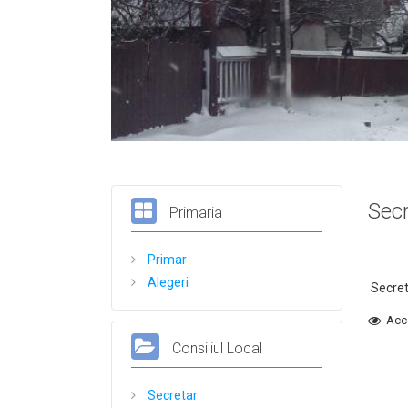
Secr
Primaria
Primar
Alegeri
Secreta
Acc
Consiliul Local
Secretar