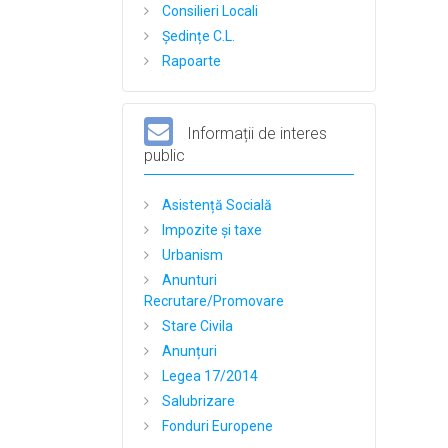
Consilieri Locali
Ședințe C.L.
Rapoarte
Informații de interes
public
Asistență Socială
Impozite și taxe
Urbanism
Anunturi
Recrutare/Promovare
Stare Civila
Anunțuri
Legea 17/2014
Salubrizare
Fonduri Europene