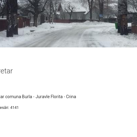
etar
r comuna Burla - Juravle Florita - Crina
esări: 4141