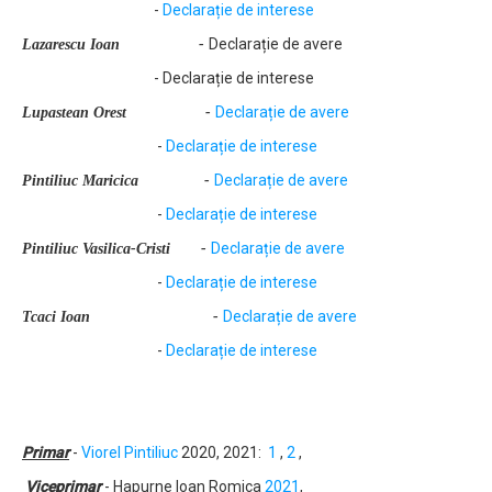
-
Declarație de interese
Declarație de avere
Lazarescu Ioan
-
- Declarație de interese
Declarație de avere
Lupastean Orest
-
-
Declarație de interese
Declarație de avere
Pintiliuc Maricica
-
-
Declarație de interese
Declarație de avere
Pintiliuc Vasilica-Cristi
-
-
Declarație de interese
Declarație de avere
Tcaci Ioan
-
-
Declarație de interese
Primar
-
Viorel Pintiliuc
2020,
2021:
1
,
2
,
Viceprimar
- Hapurne Ioan Romica
2021
,