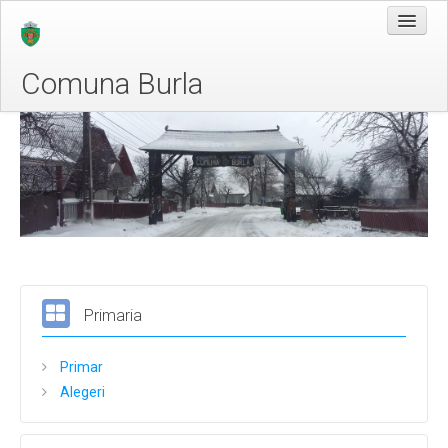
Comuna Burla
Acasa
Despre Noi
Legislatie
Conducere
Organizare
Programe si strategii
Primaria
Rapoarte si studii
Primar
Informații de interes public
Alegeri
Solicitare informații
Buletinul informativ