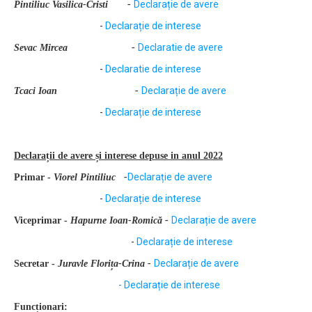
Declarație de avere
Pintiliuc Vasilica-Cristi
-
-
Declarație de interese
Declaratie de avere
Sevac Mircea -
-
Declaratie de interese
Declarație de avere
Tcaci Ioan
-
-
Declarație de interese
Declarații de avere și interese depuse in anul 2022
Declarație de avere
Primar -
Viorel Pintiliuc -
-
Declarație de interese
Declarație de avere
Viceprimar -
Hapurne Ioan-Romică
-
-
Declarație de interese
Declarație de avere
Secretar -
Juravle Florița-Crina
-
-
Declarație de interese
Funcționari: