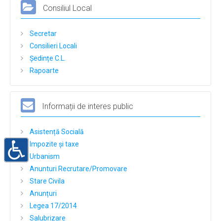
Consiliul Local
Buget
Bilanțuri contabile
Secretar
Consilieri Locali
Achiziții publice
Ședințe C.L.
Declarații de avere și interese
Rapoarte
Formulare tip
Taxe si Impozite
Informații de interes public
Galerie Foto
Asistență Socială
Evenimente
Impozite și taxe
Contact
Urbanism
Anunturi Recrutare/Promovare
Stare Civila
Anunțuri
Legea 17/2014
Salubrizare