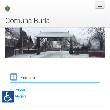
Comuna Burla
Acasa
Despre Noi
Legislatie
Conducere
Organizare
Programe si strategii
Primaria
Rapoarte si studii
Primar
Informații de interes public
Alegeri
Solicitare informații
Buletinul informativ