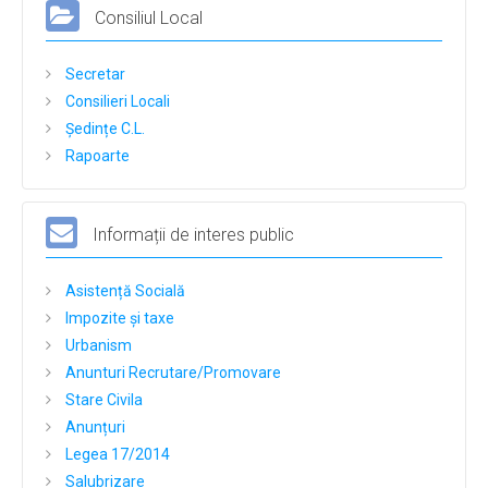
Consiliul Local
Buget
Bilanțuri contabile
Secretar
Consilieri Locali
Achiziții publice
Ședințe C.L.
Declarații de avere și interese
Rapoarte
Formulare tip
Taxe si Impozite
Informații de interes public
Galerie Foto
Asistență Socială
Evenimente
Impozite și taxe
Contact
Urbanism
Anunturi Recrutare/Promovare
Stare Civila
Anunțuri
Legea 17/2014
Salubrizare