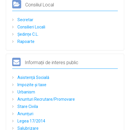
Consiliul Local
Buget
Bilanțuri contabile
Secretar
Consilieri Locali
Achiziții publice
Ședințe C.L.
Declarații de avere și interese
Rapoarte
Formulare tip
Taxe si Impozite
Informații de interes public
Galerie Foto
Asistență Socială
Evenimente
Impozite și taxe
Contact
Urbanism
Anunturi Recrutare/Promovare
Stare Civila
Anunțuri
Legea 17/2014
Salubrizare