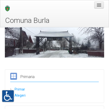
Comuna Burla
Acasa
Despre Noi
Legislatie
Conducere
Organizare
Programe si strategii
Primaria
Rapoarte si studii
Primar
Informații de interes public
Alegeri
Solicitare informații
Buletinul informativ