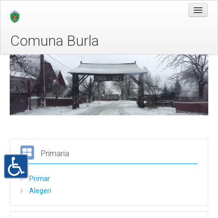
Comuna Burla
Acasa
Despre Noi
Legislatie
Conducere
Organizare
Programe si strategii
Primaria
Rapoarte si studii
Primar
Informații de interes public
Alegeri
Solicitare informații
Buletinul informativ