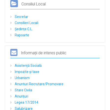
Consiliul Local
Buget
Bilanțuri contabile
Secretar
Consilieri Locali
Achiziții publice
Ședințe C.L.
Declarații de avere și interese
Rapoarte
Formulare tip
Taxe si Impozite
Informații de interes public
Galerie Foto
Asistență Socială
Evenimente
Impozite și taxe
Contact
Urbanism
Anunturi Recrutare/Promovare
Stare Civila
Anunțuri
Legea 17/2014
Salubrizare